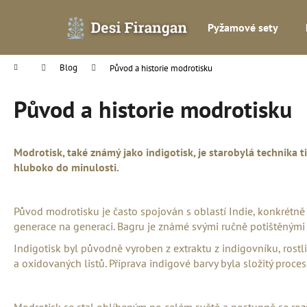
K
Přejít
na
o
Pyžamové sety
obsah
Zpět
Zpět
š
do
do
í
Domů
Blog
Původ a historie modrotisku
k
obchodu
obchodu
Původ a historie modrotisku
Modrotisk, také známý jako indigotisk, je starobylá technika 
hluboko do minulosti.
Původ modrotisku je často spojován s oblastí Indie, konkrétně
generace na generaci. Bagru je známé svými ručně potištěnými l
Indigotisk byl původně vyroben z extraktu z indigovníku, rostl
a oxidovaných listů. Příprava indigové barvy byla složitý proces
Modrotisk se stal oblíbeným po celém světě a postupně se rozšíř