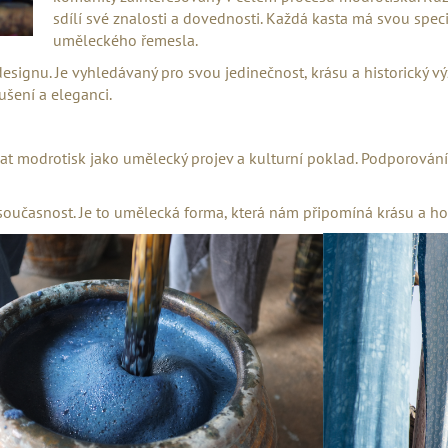
sdílí své znalosti a dovednosti. Každá kasta má svou speci
uměleckého řemesla.
ignu. Je vyhledávaný pro svou jedinečnost, krásu a historický vý
ušení a eleganci.
návat modrotisk jako umělecký projev a kulturní poklad. Podporov
učasnost. Je to umělecká forma, která nám připomíná krásu a hodn