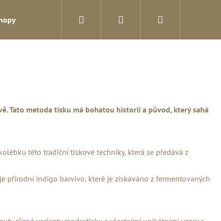
Hledat
Přihlášení
Nákupní
shopy
Blog
Kontakty
košík
rvě. Tato metoda tisku má bohatou historii a původ, který sahá
ébku této tradiční tiskové techniky, která se předává z
je přírodní indigo barvivo, které je získáváno z fermentovaných
Následující
inuty různé varianty modrotisku s vlastními unikátními vzory a