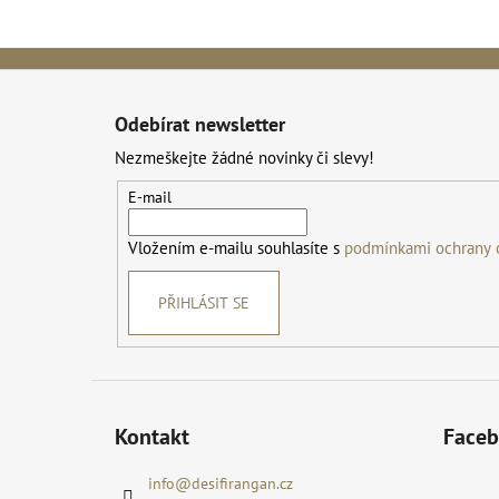
Z
á
Odebírat newsletter
p
Nezmeškejte žádné novinky či slevy!
a
t
E-mail
í
Vložením e-mailu souhlasíte s
podmínkami ochrany 
PŘIHLÁSIT SE
Kontakt
Face
info
@
desifirangan.cz