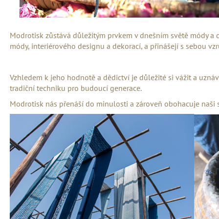
Modrotisk zůstává důležitým prvkem v dnešním světě módy a des
módy, interiérového designu a dekorací, a přinášejí s sebou vzr
Vzhledem k jeho hodnotě a dědictví je důležité si vážit a uz
tradiční techniku pro budoucí generace.
Modrotisk nás přenáší do minulosti a zároveň obohacuje naši so