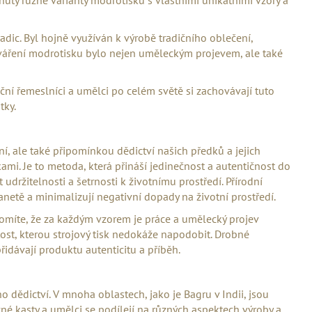
SAFARI SE ZVÍŘECÍM
ic. Byl hojně využíván k výrobě tradičního oblečení,
tváření modrotisku bylo nejen uměleckým projevem, ale také
ční řemeslníci a umělci po celém světě si zachovávají tuto
tky.
, ale také připomínkou dědictví našich předků a jejich
ami. Je to metoda, která přináší jedinečnost a autent
ičnost do
držitelnosti a šetrnosti k životnímu prostředí. Přírodní
lanetě a minimalizují negativní dopady na životní prostředí.
omíte, že za každým vzorem je práce a umělecký projev
ost, kterou strojový tisk nedokáže napodobit. Drobné
řidávají produktu autenticitu a příběh.
 dědictví. V mnoha oblastech, jako je Bagru v Indii, jsou
é kasty a umělci se podílejí na různých aspektech výroby a