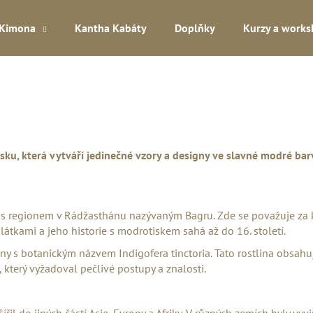
Kimona
Kantha Kabáty
Doplňky
Kurzy a work
Co potřebujete najít?
HLEDAT
tisku, která vytváří jedinečné vzory a designy ve slavné modré ba
Doporučujeme
 s regionem v Rádžasthánu nazývaným Bagru. Zde se považuje za kol
átkami a jeho historie s modrotiskem sahá až do 16. století.
iny s botanickým názvem Indigofera tinctoria. Tato rostlina obsahu
, který vyžadoval pečlivé postupy a znalosti.
il do jiných částí Asie, Evropy a Afriky. V různých zemích byly vyv