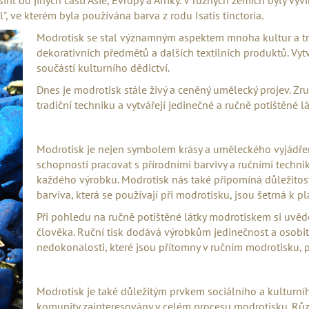
HALENKA KIMONO LÍSTEK A LÍSTEK
ZELENÉ PYŽAMO 
l", ve kterém byla používána barva z rodu Isatis tinctoria.
POTISKEM
1 500 Kč
1 500 Kč
Modrotisk se stal významným aspektem mnoha kultur a trad
dekorativních předmětů a dalších textilních produktů. Vy
součástí kulturního dědictví.
Dnes je modrotisk stále živý a ceněný umělecký projev. Zru
tradiční techniku a vytvářejí jedinečné a ručně potištěné lá
Modrotisk je nejen symbolem krásy a uměleckého vyjádření
schopnosti pracovat s přírodními barvivy a ručními technik
každého výrobku. Modrotisk nás také připomíná důležitost u
barviva, která se používají při modrotisku, jsou šetrná k p
Při pohledu na ručně potištěné látky modrotiskem si uvěd
člověka. Ruční tisk dodává výrobkům jedinečnost a osobit
nedokonalosti, které jsou přítomny v ručním modrotisku, p
Modrotisk je také důležitým prvkem sociálního a kulturního
komunity zainteresovány v celém procesu modrotisku. Různ