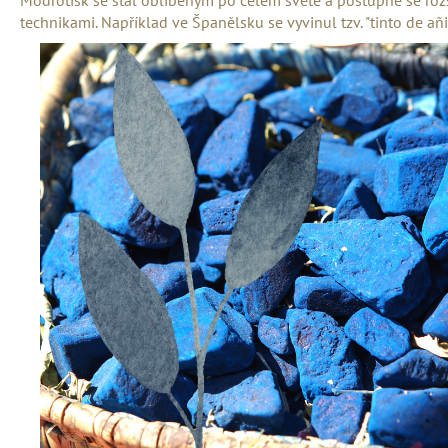
DLOUHÉ KIMONO ČERNÉ ESO
technikami. Například ve Španělsku se vyvinul tzv. "tinto de añi
2 500 Kč