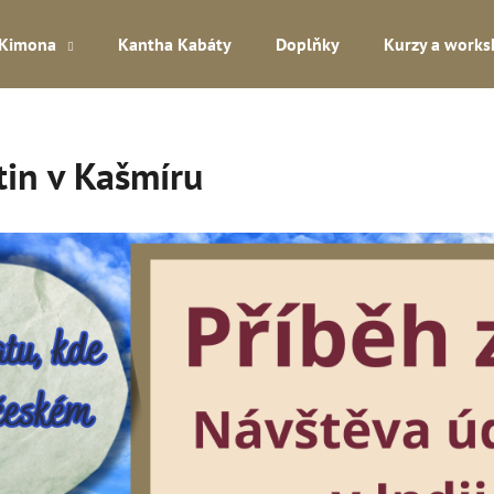
Kimona
Kantha Kabáty
Doplňky
Kurzy a work
Co potřebujete najít?
in v Kašmíru
HLEDAT
Doporučujeme