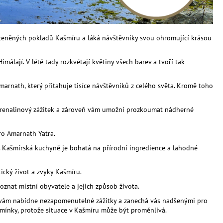
e ceněných pokladů Kašmíru a láká návštěvníky svou ohromující krásou
álají. V létě tady rozkvétají květiny všech barev a tvoří tak
marnath, který přitahuje tisíce návštěvníků z celého světa. Kromě toho
í adrenalinový zážitek a zároveň vám umožní prozkoumat nádherné
ro Amarnath Yatra.
. Kašmírská kuchyně je bohatá na přírodní ingredience a lahodné
ický život a zvyky Kašmíru.
poznat místní obyvatele a jejich způsob života.
íru vám nabídne nezapomenutelné zážitky a zanechá vás nadšenými pro
mínky, protože situace v Kašmíru může být proměnlivá.