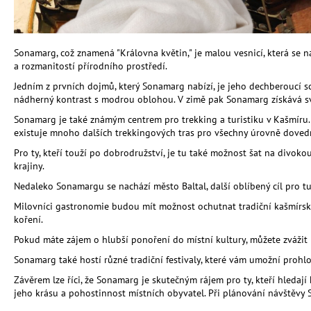
Sonamarg, což znamená "Královna květin," je malou vesnicí, která se 
a rozmanitostí přírodního prostředí.
Jedním z prvních dojmů, který Sonamarg nabízí, je jeho dechberoucí sc
nádherný kontrast s modrou oblohou. V zimě pak Sonamarg získává svů
Sonamarg je také známým centrem pro trekking a turistiku v Kašmíru. J
existuje mnoho dalších trekkingových tras pro všechny úrovně dovedn
Pro ty, kteří touží po dobrodružství, je tu také možnost šat na divo
krajiny.
Nedaleko Sonamargu se nachází město Baltal, další oblíbený cíl pro tu
Milovníci gastronomie budou mít možnost ochutnat tradiční kašmírsk
koření.
Pokud máte zájem o hlubší ponoření do místní kultury, můžete zvážit po
Sonamarg také hostí různé tradiční festivaly, které vám umožní prohlou
Závěrem lze říci, že Sonamarg je skutečným rájem pro ty, kteří hleda
jeho krásu a pohostinnost místních obyvatel. Při plánování návštěvy