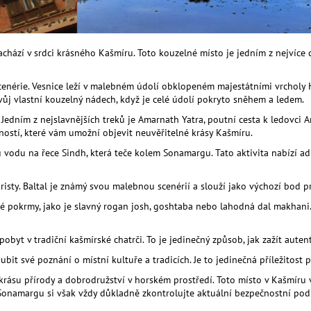
nachází v srdci krásného Kašmíru. Toto kouzelné místo je jedním z nejvíc
enérie. Vesnice leží v malebném údolí obklopeném majestátními vrcholy Him
j vlastní kouzelný nádech, když je celé údolí pokryto sněhem a ledem.
edním z nejslavnějších treků je Amarnath Yatra, poutní cesta k ledovci A
ostí, které vám umožní objevit neuvěřitelné krásy Kašmíru.
kou vodu na řece Sindh, která teče kolem Sonamargu. Tato aktivita nabíz
risty. Baltal je známý svou malebnou scenérií a slouží jako výchozí bod p
é pokrmy, jako je slavný rogan josh, goshtaba nebo lahodná dal makhani
byt v tradiční kašmírské chatrči. To je jedinečný způsob, jak zažít autent
bit své poznání o místní kultuře a tradicích. Je to jedinečná příležitost 
jí krásu přírody a dobrodružství v horském prostředí. Toto místo v Kašm
 Sonamargu si však vždy důkladně zkontrolujte aktuální bezpečnostní pod