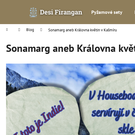
K
Přejít
na
o
Pyžamové sety
obsah
Zpět
Zpět
š
do
do
í
Domů
Blog
Sonamarg aneb Královna květin v Kašmíru
k
obchodu
obchodu
Sonamarg aneb Královna květ