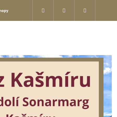
Hledat
Přihlášení
Nákupní
shopy
Blog
Kontakty
košík
Následující