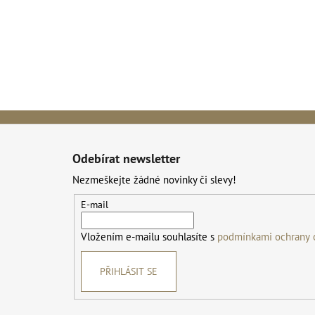
Z
á
Odebírat newsletter
p
Nezmeškejte žádné novinky či slevy!
a
t
E-mail
í
Vložením e-mailu souhlasíte s
podmínkami ochrany 
PŘIHLÁSIT SE