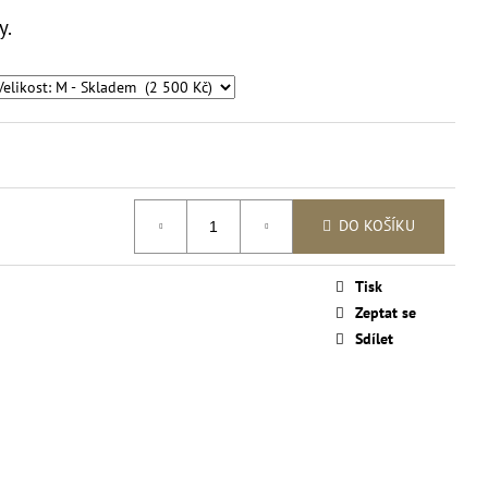
SAFARI SE ZVÍŘECÍM
ny.
DO KOŠÍKU
Tisk
Zeptat se
Sdílet