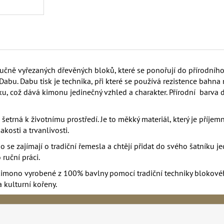
učně vyřezaných dřevěných bloků, které se ponořují do přírodního i
abu. Dabu tisk je technika, při které se používá rezistence bahna n
átku, což dává kimonu jedinečný vzhled a charakter. Přírodní barv
etrná k životnímu prostředí. Je to měkký materiál, který je příjem
kosti a trvanlivosti.
o se zajímají o tradiční řemesla a chtějí přidat do svého šatníku j
ruční práci.
imono vyrobené z 100% bavlny pomocí tradiční techniky blokového 
 kulturní kořeny.