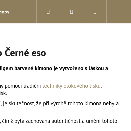
Hledat
Přihlášení
Nákupní
shopy
Blog
Kontakty
košík
 Černé eso
digem barvené kimono je vytvořeno s láskou a
y pomocí tradiční
techniky blokového tisku
,
sk.
í, je skutečnost, že při výrobě tohoto kimona nebyla
Následující
, čímž byla zachována autentičnost a umění tohoto