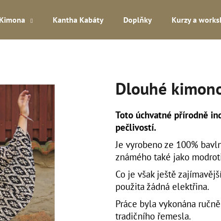
Kimona
Kantha Kabáty
Doplňky
Kurzy a work
Co potřebujete najít?
Dlouhé kimono
HLEDAT
Toto úchvatné přírodně in
pečlivostí.
Doporučujeme
Je vyrobeno ze 100% bavln
známého také jako modroti
Co je však ještě zajímavějš
použita žádná elektřina.
Práce byla vykonána ručně
tradičního řemesla.