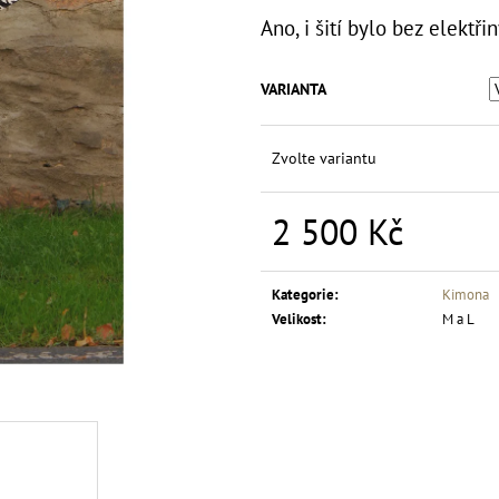
HALENKA KIMONO LÍSTEK A LÍSTEK
ZELENÉ PYŽAMO 
POTISKEM
Ano, i šití bylo bez elektři
1 500 Kč
1 500 Kč
VARIANTA
Zvolte variantu
2 500 Kč
Měrná
cena:
Kategorie
:
Kimona
Velikost
:
M a L