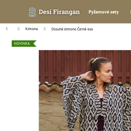
K
Přejít
na
o
Pyžamové sety
obsah
Zpět
Zpět
š
do
do
í
Domů
Kimona
Dlouhé kimono Černé eso
k
obchodu
obchodu
NOVINKA