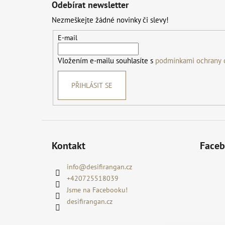
Odebírat newsletter
p
Nezmeškejte žádné novinky či slevy!
a
t
E-mail
í
Vložením e-mailu souhlasíte s
podmínkami ochrany 
PŘIHLÁSIT SE
Kontakt
Face
info
@
desifirangan.cz
+420725518039
Jsme na Facebooku!
desifirangan.cz