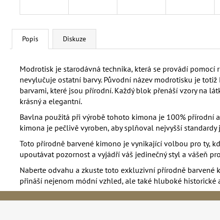
Popis
Diskuze
Modrotisk je starodávná technika, která se provádí pomocí r
nevylučuje ostatní barvy. Původní název modrotisku je totiž D
barvami, které jsou přírodní. Každý blok přenáší vzory na l
krásný a elegantní.
Bavlna použitá při výrobě tohoto kimona je 100% přírodní a š
kimona je pečlivě vyroben, aby splňoval nejvyšší standardy ja
Toto přírodně barvené kimono je vynikající volbou pro ty, kd
upoutávat pozornost a vyjádří váš jedinečný styl a vášeň pro 
Naberte odvahu a zkuste toto exkluzivní přírodně barvené k
přináší nejenom módní vzhled, ale také hluboké historické a
Z
á