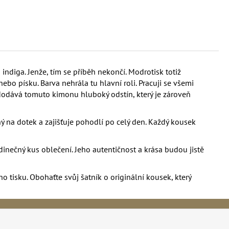
ndiga. Jenže, tím se příběh nekončí. Modrotisk totiž
ebo písku. Barva nehrála tu hlavní roli. Pracuji se všemi
a dodává tomuto kimonu hluboký odstín, který je zároveň
ný na dotek a zajišťuje pohodlí po celý den. Každý kousek
edinečný kus oblečení. Jeho autentičnost a krása budou jistě
tisku. Obohaťte svůj šatník o originální kousek, který