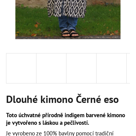
a
j
í
t
?
HLEDAT
Dlouhé kimono Černé eso
D
o
p
Toto úchvatné přírodně indigem barvené kimono
o
je vytvořeno s láskou a pečlivostí.
r
u
Je vyrobeno ze 100% bavlny pomocí tradiční