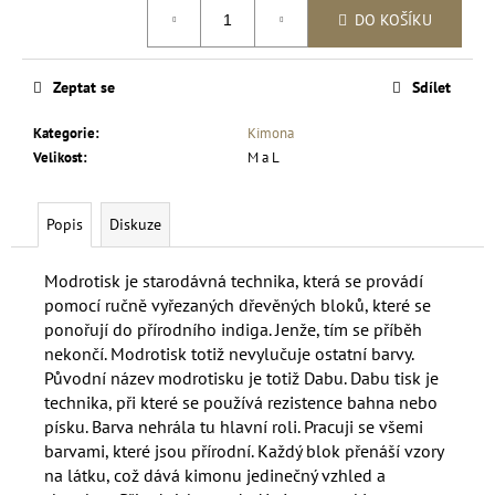
Měrná
DO KOŠÍKU
cena:
Zeptat se
Sdílet
Kategorie
:
Kimona
Velikost
:
M a L
Popis
Diskuze
Modrotisk je starodávná technika, která se provádí
pomocí ručně vyřezaných dřevěných bloků, které se
ponořují do přírodního indiga. Jenže, tím se příběh
nekončí. Modrotisk totiž nevylučuje ostatní barvy.
Původní název modrotisku je totiž Dabu. Dabu tisk je
technika, při které se používá rezistence bahna nebo
písku. Barva nehrála tu hlavní roli. Pracuji se všemi
barvami, které jsou přírodní. Každý blok přenáší vzory
na látku, což dává kimonu jedinečný vzhled a