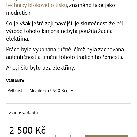
č
techniky blokového tisku
, známého také jako
u
modrotisk.
j
e
Co je však ještě zajímavější, je skutečnost, že při
m
výrobě tohoto kimona nebyla použita žádná
e
elektřina.
Práce byla vykonána ručně, čímž byla zachována
KVĚTINOVÝ
autentičnost a umění tohoto tradičního řemesla.
KABÁT
SOVA
Ano, i šití bylo bez elektřiny.
4
200
VARIANTA
Kč
Zvolte variantu
2 500 Kč