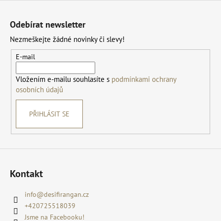
Z
á
Odebírat newsletter
p
Nezmeškejte žádné novinky či slevy!
a
t
E-mail
í
Vložením e-mailu souhlasíte s
podmínkami ochrany
osobních údajů
PŘIHLÁSIT SE
Kontakt
info
@
desifirangan.cz
+420725518039
Jsme na Facebooku!