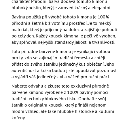
charakter. Přírodní barva dodává tomuto kimonu
hluboký odstín, který je zároveň krásný a elegantní.
Bavlna použitá při výrobě tohoto kimona je 100%
přírodní a šetrná k životnímu prostředí. Je to měkký
materiál, který je příjemný na dotek a zajišťuje pohodlí
po celý den. Každý kousek kimona je pečlivě vyroben,
aby splňoval nejvyšší standardy jakosti a trvanlivosti.
Toto přírodně barvené kimono je vynikající volbou
pro ty, kdo se zajímají o tradiční řemesla a chtějí
přidat do svého šatníku jedinečný kus oblečení. Jeho
autentičnost a krása budou jistě upoutávat pozornost
a vyjádří váš jedinečný styl a vášeň pro ruční práci.
Naberte odvahu a zkuste toto exkluzivní přírodně
barvené kimono vyrobené z 100% bavlny pomocí
tradiční techniky blokového tisku. Obohaťte svůj
šatník o originální kousek, který přináší nejenom
módní vzhled, ale také hluboké historické a kulturní
kořeny.