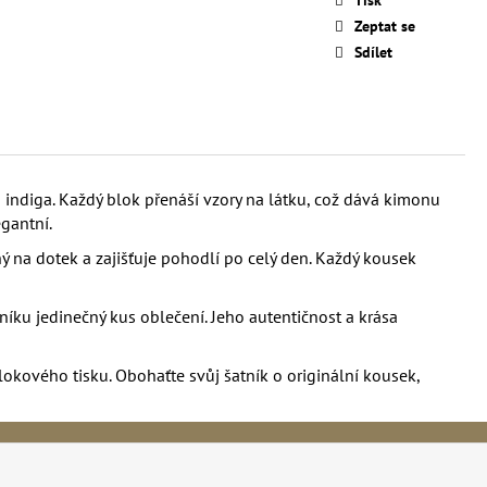
Zeptat se
Sdílet
 indiga. Každý blok přenáší vzory na látku, což dává kimonu
gantní.
ný na dotek a zajišťuje pohodlí po celý den. Každý kousek
tníku jedinečný kus oblečení. Jeho autentičnost a krása
okového tisku. Obohaťte svůj šatník o originální kousek,