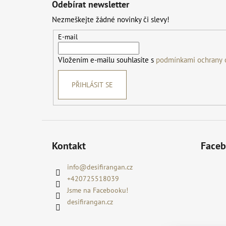
Odebírat newsletter
p
Nezmeškejte žádné novinky či slevy!
a
t
E-mail
í
Vložením e-mailu souhlasíte s
podmínkami ochrany 
PŘIHLÁSIT SE
Kontakt
Face
info
@
desifirangan.cz
+420725518039
Jsme na Facebooku!
desifirangan.cz