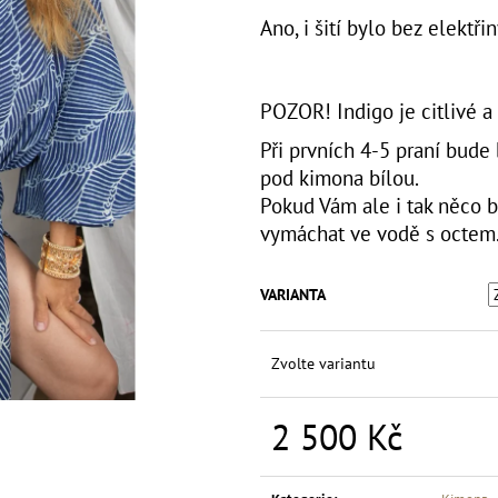
HALENKA KIMONO LÍSTEK A LÍSTEK
ZELENÉ PYŽAMO 
POTISKEM
Ano, i šití bylo bez elektři
1 500 Kč
1 500 Kč
POZOR! Indigo je citlivé a 
Při prvních 4-5 praní bude
pod kimona bílou.
Pokud Vám ale i tak něco bí
vymáchat ve vodě s octem.
VARIANTA
Zvolte variantu
2 500 Kč
Měrná
cena: