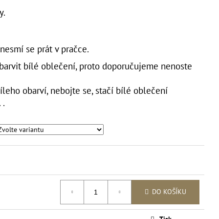
SAFARI SE ZVÍŘECÍM
ny.
nesmí se prát v pračce.
 barvit bílé oblečení, proto doporučujeme nenoste
leho obarví, nebojte se, stačí bílé oblečení
 .
DO KOŠÍKU
Tisk