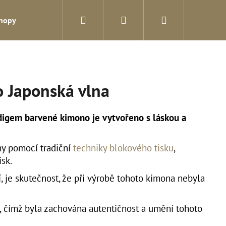
Hledat
Přihlášení
Nákupní
shopy
Blog
Kontakty
košík
 Japonská vlna
digem barvené kimono je vytvořeno s láskou a
y pomocí tradiční
techniky blokového tisku
,
sk.
í, je skutečnost, že při výrobě tohoto kimona nebyla
Následující
, čímž byla zachována autentičnost a umění tohoto