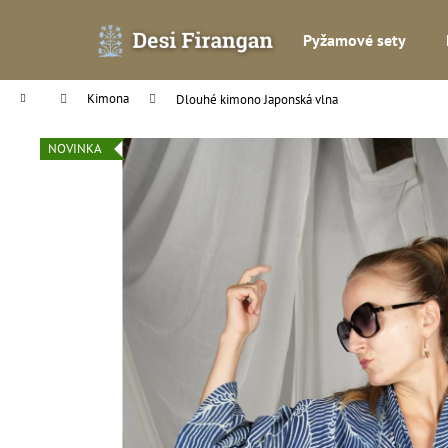
K
Přejít
na
o
Pyžamové sety
obsah
Zpět
Zpět
š
do
do
í
Domů
Kimona
Dlouhé kimono Japonská vlna
k
obchodu
obchodu
NOVINKA