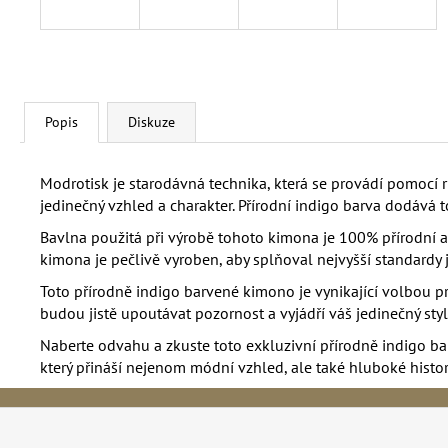
Popis
Diskuze
Modrotisk je starodávná technika, která se provádí pomocí 
jedinečný vzhled a charakter. Přírodní indigo barva dodává 
Bavlna použitá při výrobě tohoto kimona je 100% přírodní a š
kimona je pečlivě vyroben, aby splňoval nejvyšší standardy ja
Toto přírodně indigo barvené kimono je vynikající volbou pro
budou jistě upoutávat pozornost a vyjádří váš jedinečný styl
Naberte odvahu a zkuste toto exkluzivní přírodně indigo ba
který přináší nejenom módní vzhled, ale také hluboké histor
Z
á