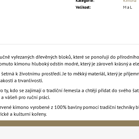
Kategorie
:
Kimona
Velikost
:
M a L
ručně vyřezaných dřevěných bloků, které se ponořují do přírodního
tomuto kimonu hluboký odstín modré, který je zároveň krásný a ele
etrná k životnímu prostředí. Je to měkký materiál, který je příjem
kosti a trvanlivosti.
 ty, kdo se zajímají o tradiční řemesla a chtějí přidat do svého ša
 a vášeň pro ruční práci.
rvené kimono vyrobené z 100% bavlny pomocí tradiční techniky bl
ické a kulturní kořeny.