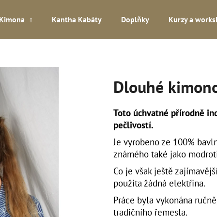
Kimona
Kantha Kabáty
Doplňky
Kurzy a work
Co potřebujete najít?
Dlouhé kimono
HLEDAT
Toto úchvatné přírodně in
pečlivostí.
Doporučujeme
Je vyrobeno ze 100% bavln
známého také jako modroti
Co je však ještě zajímavějš
použita žádná elektřina.
Práce byla vykonána ručně
tradičního řemesla.