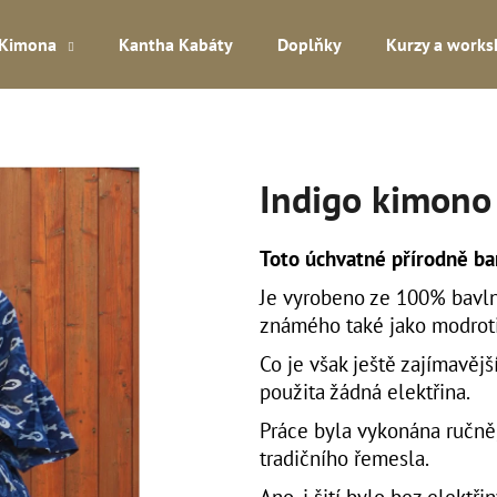
Kimona
Kantha Kabáty
Doplňky
Kurzy a work
Co potřebujete najít?
Indigo kimono
HLEDAT
Toto úchvatné přírodně ba
Je vyrobeno ze 100% bavln
Doporučujeme
známého také jako modroti
Co je však ještě zajímavějš
použita žádná elektřina.
Práce byla vykonána ručně
tradičního řemesla.
Ano, i šití bylo bez elektři