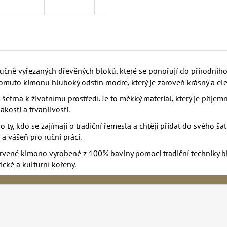
ručně vyřezaných dřevěných bloků, které se ponořují do přírodního
tomuto kimonu hluboký odstín modré, který je zároveň krásný a ele
etrná k životnímu prostředí. Je to měkký materiál, který je příjem
kosti a trvanlivosti.
 ty, kdo se zajímají o tradiční řemesla a chtějí přidat do svého ša
 a vášeň pro ruční práci.
rvené kimono vyrobené z 100% bavlny pomocí tradiční techniky bl
ické a kulturní kořeny.