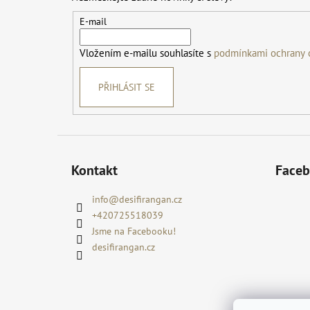
a
t
E-mail
í
Vložením e-mailu souhlasíte s
podmínkami ochrany 
PŘIHLÁSIT SE
Kontakt
Face
info
@
desifirangan.cz
+420725518039
Jsme na Facebooku!
desifirangan.cz