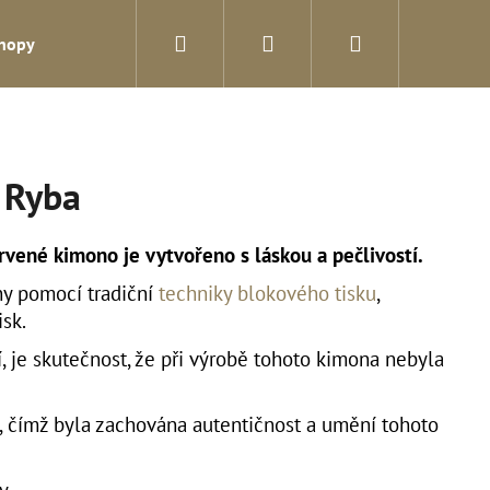
Hledat
Přihlášení
Nákupní
shopy
Blog
Kontakty
košík
 Ryba
rvené kimono je vytvořeno s láskou a pečlivostí.
y pomocí tradiční
techniky blokového tisku
,
sk.
í, je skutečnost, že při výrobě tohoto kimona nebyla
, čímž byla zachována autentičnost a umění tohoto
Následující
ny.