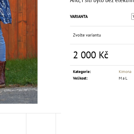
HALENKA KIMONO LÍSTEK A LÍSTEK
ZELENÉ PYŽAMO 
POTISKEM
1 500 Kč
1 500 Kč
VARIANTA
Zvolte variantu
2 000 Kč
Měrná
cena:
Kategorie
:
Kimona
Velikost
:
M a L