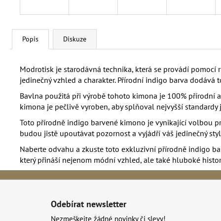
Popis
Diskuze
Modrotisk je starodávná technika, která se provádí pomocí 
jedinečný vzhled a charakter. Přírodní indigo barva dodává 
Bavlna použitá při výrobě tohoto kimona je 100% přírodní a š
kimona je pečlivě vyroben, aby splňoval nejvyšší standardy ja
Toto přírodně indigo barvené kimono je vynikající volbou pro
budou jistě upoutávat pozornost a vyjádří váš jedinečný styl
Naberte odvahu a zkuste toto exkluzivní přírodně indigo ba
který přináší nejenom módní vzhled, ale také hluboké histor
Z
á
Odebírat newsletter
p
Nezmeškejte žádné novinky či slevy!