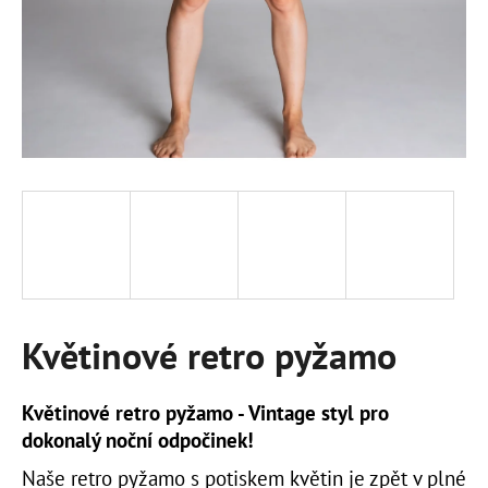
a
j
í
t
?
HLEDAT
Květinové retro pyžamo
D
o
p
Květinové retro pyžamo - Vintage styl pro
o
dokonalý noční odpočinek!
r
u
Naše retro pyžamo s potiskem květin je zpět v plné