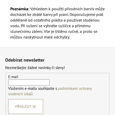
Poznámka:
Vzhledem k použití přírodních barviv může
docházet ke ztrátě barvy při praní. Doporučujeme prát
odděleně od ostatního prádla a používat studenou
vodu. Při sušení se vyhněte sušičce a přímému
slunečnímu záření. Vše je tištěno ručně, a proto se
můžou naskytnout malé odchylky.
Z
á
Odebírat newsletter
p
Nezmeškejte žádné novinky či slevy!
a
t
E-mail
í
Vložením e-mailu souhlasíte s
podmínkami ochrany
osobních údajů
PŘIHLÁSIT SE