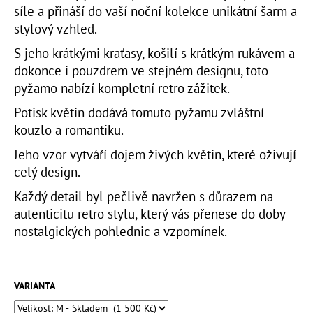
č
síle a přináší do vaší noční kolekce unikátní šarm a
u
stylový vzhled.
j
e
S jeho krátkými kraťasy, košilí s krátkým rukávem a
m
dokonce i pouzdrem ve stejném designu, toto
e
pyžamo nabízí kompletní retro zážitek.
Potisk květin dodává tomuto pyžamu zvláštní
KVĚTINOVÝ
kouzlo a romantiku.
KABÁT
SOVA
Jeho vzor vytváří dojem živých květin, které oživují
4
celý design.
200
Kč
Každý detail byl pečlivě navržen s důrazem na
autenticitu retro stylu, který vás přenese do doby
nostalgických pohlednic a vzpomínek.
VARIANTA