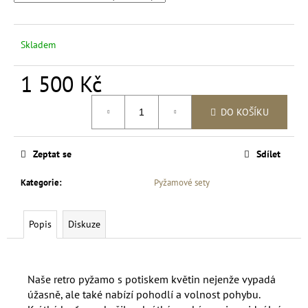
Skladem
1 500 Kč
Měrná
DO KOŠÍKU
cena:
Zeptat se
Sdílet
Kategorie
:
Pyžamové sety
Popis
Diskuze
Naše retro pyžamo s potiskem květin nejenže vypadá
úžasně, ale také nabízí pohodlí a volnost pohybu.