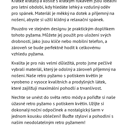
Krátké kraťasy a košile s krátkým rukávem jsou ideální
pro letní období, kdy hledáte lehký a vzdušný oděv
pro spánek. Materiál je měkký na dotek a příjemný na
nošení, abyste si užili klidný a relaxační spánek.
Pouzdro ve stejném designu je praktickým doplňkem
tohoto pyžama. Můžete jej použít pro uložení svých
drobností, jako jsou klíče nebo mobilní telefon, a
zároveň se bude perfektně hodit k celkovému
vzhledu pyžama.
Kvalita je pro nás velmi důležitá, proto jsme pečlivě
vybrali materiál, který je odolný a zároveň příjemný na
nošení. Naše retro pyžamo s potiskem květin je
vyrobeno z vysoce kvalitních a prodyšných látek,
které zajišťují maximální pohodlí a trvanlivost.
Nechte se unést do světa retro módy a pořiďte si naše
úžasné retro pyžamo s potiskem květin. Užijte si
dokonalý noční odpočinek a nostalgický šarm v
jednom kousku oblečení! Buďte styloví a pohodlní s
naším neodolatelným retro pyžamem!