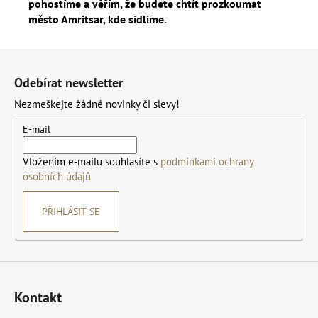
pohostíme a věřím, že budete chtít prozkoumat
město Amritsar, kde sídlíme.
Z
á
Odebírat newsletter
p
Nezmeškejte žádné novinky či slevy!
a
t
E-mail
í
Vložením e-mailu souhlasíte s
podmínkami ochrany
osobních údajů
PŘIHLÁSIT SE
Kontakt