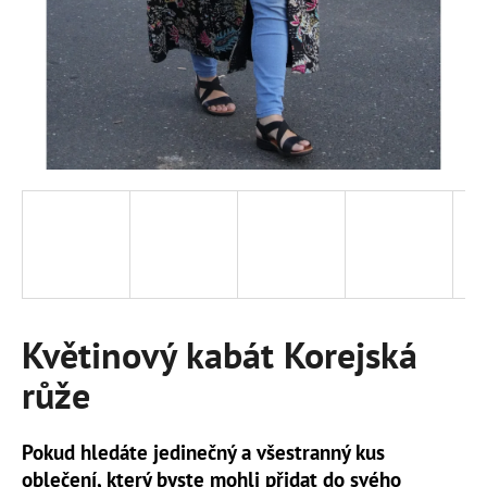
a
j
í
t
?
HLEDAT
Květinový kabát Korejská
D
o
růže
p
o
r
Pokud hledáte jedinečný a všestranný kus
u
oblečení, který byste mohli přidat do svého