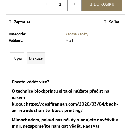
DO KOŠÍKU
cena:
Zeptat se
Sdílet
Kategorie
:
Kantha Kabáty
Velikost
:
M a L
Popis
Diskuze
Chcete vědět více?
O technice blockprintu si také můžete přečíst na
našem
blogu: https://desifirangan.com/2020/03/04/bagh-
an-introduction-to-block-printing/
Mimochodem, pokud nás někdy plánujete navštívit v
Indii, nezapomeňte nám dát vědět. Rádi vás