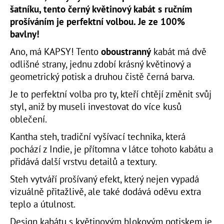
č
šatníku, tento černý květinový kabát s ručním
u
prošíváním je perfektní volbou. Je ze 100%
j
bavlny!
e
m
Ano, má KAPSY! Tento
oboustranný
kabát má dvě
e
odlišné strany, jednu zdobí krásný květinový a
geometrický potisk a druhou čistě černá barva.
ZELENÉ
Je to perfektní volba pro ty, kteří chtějí změnit svůj
PYŽAMO
SAFARI
styl, aniž by museli investovat do více kusů
SE
oblečení.
ZVÍŘECÍM
POTISKEM
Kantha steh, tradiční vyšívací technika, která
1
pochází z Indie, je přítomna v látce tohoto kabátu a
500
Kč
přidává další vrstvu detailů a textury.
Steh vytváří prošívaný efekt, který nejen vypadá
vizuálně přitažlivě, ale také dodává oděvu extra
teplo a útulnost.
Design kabátu s květinovým blokovým potiskem je