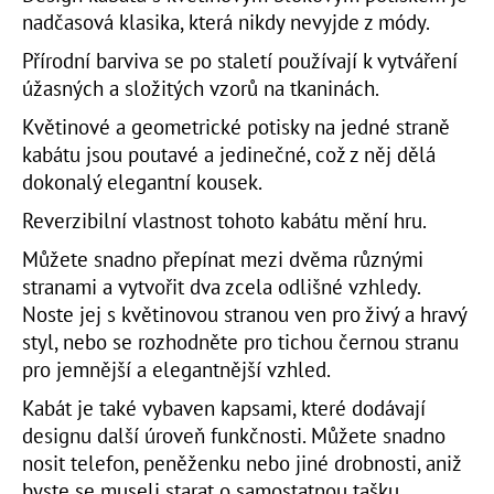
nadčasová klasika, která nikdy nevyjde z módy.
Přírodní barviva se po staletí používají k vytváření
úžasných a složitých vzorů na tkaninách.
Květinové a geometrické potisky na jedné straně
kabátu jsou poutavé a jedinečné, což z něj dělá
dokonalý elegantní kousek.
Reverzibilní vlastnost tohoto kabátu mění hru.
Můžete snadno přepínat mezi dvěma různými
stranami a vytvořit dva zcela odlišné vzhledy.
Noste jej s květinovou stranou ven pro živý a hravý
styl, nebo se rozhodněte pro tichou černou stranu
pro jemnější a elegantnější vzhled.
Kabát je také vybaven kapsami, které dodávají
designu další úroveň funkčnosti. Můžete snadno
nosit telefon, peněženku nebo jiné drobnosti, aniž
byste se museli starat o samostatnou tašku.