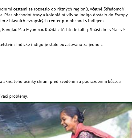
odními cestami se rozneslo do různých regionů, včetně Středomoří,
ta. Přes obchodní trasy a koloniální vliv se indigo dostalo do Evropy
dním z hlavních evropských center pro obchod s indigem.
n, Bangladéš a Myanmar. Každá z těchto lokalit přináší do světa své
itelstvím. Indické indigo je stále považováno za jedno z
y a akné. Jeho účinky chrání před svěděním a podrážděním kůže, a
ívací problémy.