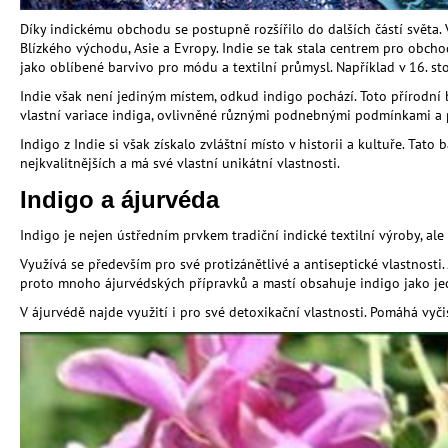
Díky indickému obchodu se postupně rozšířilo do dalších částí světa
Blízkého východu, Asie a Evropy. Indie se tak stala centrem pro obchod
jako oblíbené barvivo pro módu a textilní průmysl. Například v 16. s
Indie však není jediným místem, odkud indigo pochází. Toto přírodní b
vlastní variace indiga, ovlivněné různými podnebnými podmínkami a p
Indigo z Indie si však získalo zvláštní místo v historii a kultuře. Tat
nejkvalitnějších a má své vlastní unikátní vlastnosti.
Indigo a ájurvéda
Indigo je nejen ústředním prvkem tradiční indické textilní výroby, al
Využívá se především pro své protizánětlivé a antiseptické vlastnosti
proto mnoho ájurvédských přípravků a mastí obsahuje indigo jako jed
V ájurvédě najde využití i pro své detoxikační vlastnosti. Pomáhá vyčis