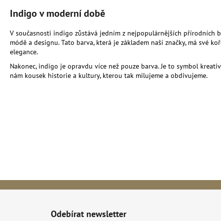
Indigo v moderní době
V současnosti indigo zůstává jedním z nejpopulárnějších přírodních b
módě a designu. Tato barva, která je základem naší značky, má své koř
elegance.
Nakonec, indigo je opravdu více než pouze barva. Je to symbol kreativ
nám kousek historie a kultury, kterou tak milujeme a obdivujeme.
Z
á
Odebírat newsletter