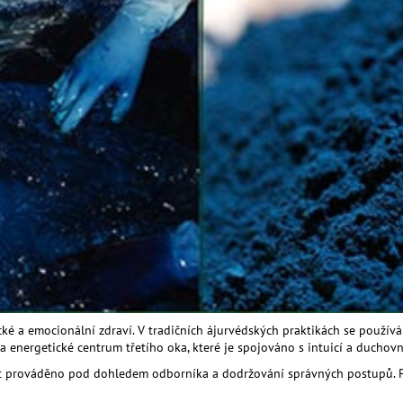
cké a emocionální zdraví. V tradičních ájurvédských praktikách se používá
a energetické centrum třetího oka, které je spojováno s intuicí a ducho
 být prováděno pod dohledem odborníka a dodržování správných postupů. P