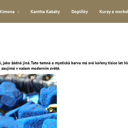
Kimona
Kantha Kabáty
Doplňky
Kurzy a work
Co potřebujete najít?
HLEDAT
é, jako žádná jiná. Tato temná a mystická barva má své kořeny tisíce let 
go zaujímá v našem moderním světě.
Doporučujeme