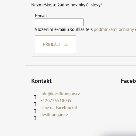
p
Nezmeškejte žádné novinky či slevy!
a
t
E-mail
í
Vložením e-mailu souhlasíte s
podmínkami ochrany 
PŘIHLÁSIT SE
Kontakt
Face
info
@
desifirangan.cz
+420725518039
Jsme na Facebooku!
desifirangan.cz