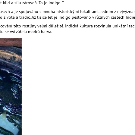
klid a sílu zároveň. To je indigo. ''
asech a je spojováno s mnoha historickými lokalitami. Jedním z nejvýznam
o života a tradic. Již tisíce let je indigo pěstováno v různých částech In
ování této rostliny velmi důležité. Indická kultura rozvinula unikátní techn
tu se vytvářela modrá barva.