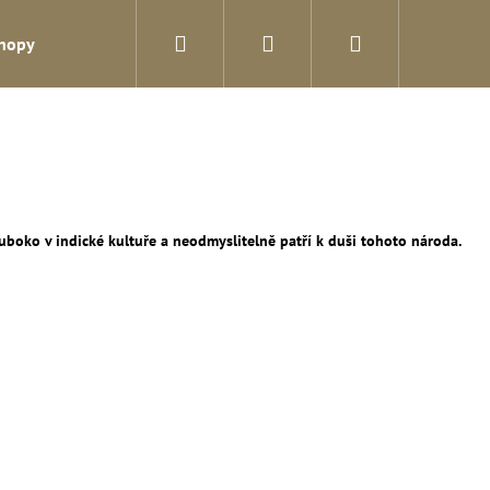
Hledat
Přihlášení
Nákupní
shopy
Blog
Kontakty
košík
hluboko v indické kultuře a neodmyslitelně patří k duši tohoto národa.
Následující