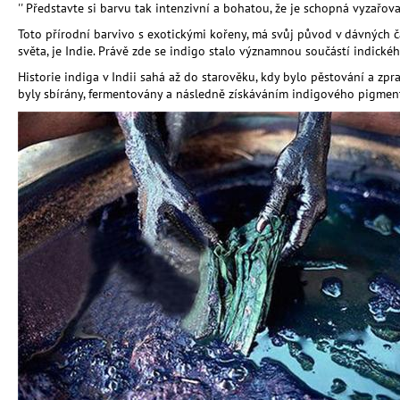
'' Představte si barvu tak intenzivní a bohatou, že je schopná vyzařovat 
Toto přírodní barvivo s exotickými kořeny, má svůj původ v dávných č
světa, je Indie. Právě zde se indigo stalo významnou součástí indickéh
Historie indiga v Indii sahá až do starověku, kdy bylo pěstování a zprac
byly sbírány, fermentovány a následně získáváním indigového pigmen