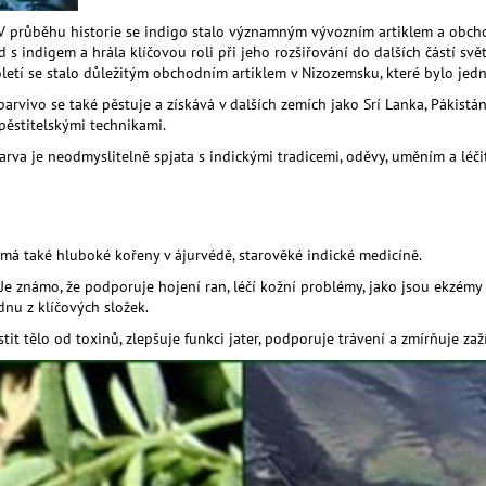
. V průběhu historie se indigo stalo významným vývozním artiklem a obch
 s indigem a hrála klíčovou roli při jeho rozšiřování do dalších částí svě
toletí se stalo důležitým obchodním artiklem v Nizozemsku, které bylo je
arvivo se také pěstuje a získává v dalších zemích jako Srí Lanka, Pákistá
ěstitelskými technikami.
o barva je neodmyslitelně spjata s indickými tradicemi, oděvy, uměním a léč
e má také hluboké kořeny v ájurvédě, starověké indické medicíně.
. Je známo, že podporuje hojení ran, léčí kožní problémy, jako jsou ekzém
nu z klíčových složek.
tit tělo od toxinů, zlepšuje funkci jater, podporuje trávení a zmírňuje zaž