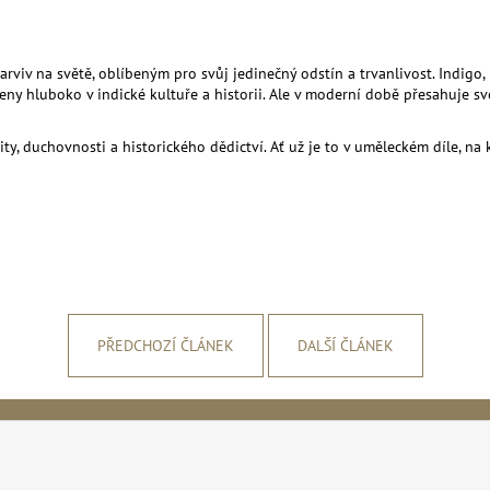
arviv na světě, oblíbeným pro svůj jedinečný odstín a trvanlivost. Indigo
eny hluboko v indické kultuře a historii. Ale v moderní době přesahuje své
ity, duchovnosti a historického dědictví. Ať už je to v uměleckém díle, n
PŘEDCHOZÍ ČLÁNEK
DALŠÍ ČLÁNEK