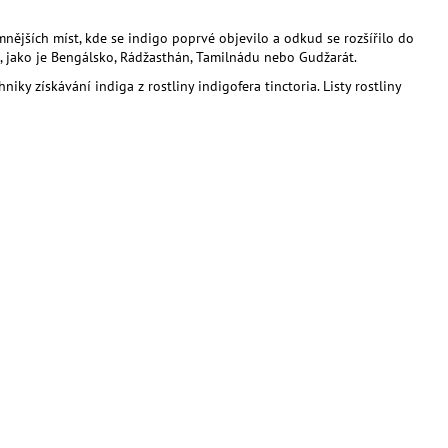
nějších míst, kde se indigo poprvé objevilo a odkud se rozšířilo do
die, jako je Bengálsko, Rádžasthán, Tamilnádu nebo Gudžarát.
iky získávání indiga z rostliny indigofera tinctoria. Listy rostliny